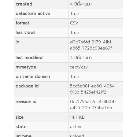
created
4 ปีที่ผ่านมา
datastore active
True
format
CSV
has views
True
id
d9b7a6fd-2179-41bf-
a665-7726c93ea83f
last modified
4 ปีที่ผ่านมา
mimetype
text/csv
on same domain
True
package id
5cc5a98f-ec60-4954-
913c-5425ef421f21
revision id
0c7f756a-2cc4-4b44-
a425-70bf735ba7db
size
14.7 KB
state
active
url type
upload