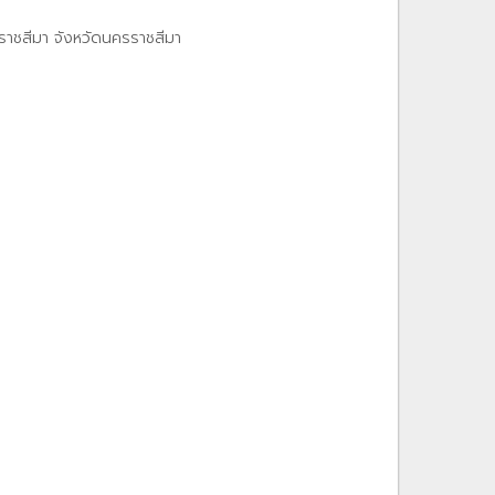
ราชสีมา จังหวัดนครราชสีมา