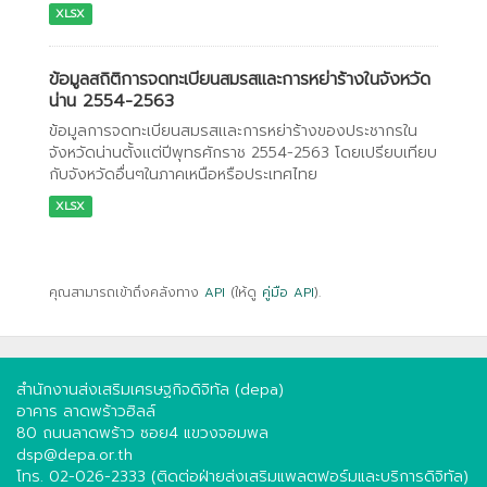
XLSX
ข้อมูลสถิติการจดทะเบียนสมรสเเละการหย่าร้างในจังหวัด
น่าน 2554-2563
ข้อมูลการจดทะเบียนสมรสเเละการหย่าร้างของประชากรใน
จังหวัดน่านตั้งเเต่ปีพุทธศักราช 2554-2563 โดยเปรียบเทียบ
กับจังหวัดอื่นๆในภาคเหนือหรือประเทศไทย
XLSX
คุณสามารถเข้าถึงคลังทาง
API
(ให้ดู
คู่มือ API
).
สำนักงานส่งเสริมเศรษฐกิจดิจิทัล (depa)
อาคาร ลาดพร้าวฮิลล์
80 ถนนลาดพร้าว ซอย4 แขวงจอมพล
dsp@depa.or.th
โทร. 02-026-2333 (ติดต่อฝ่ายส่งเสริมแพลตฟอร์มและบริการดิจิทัล)