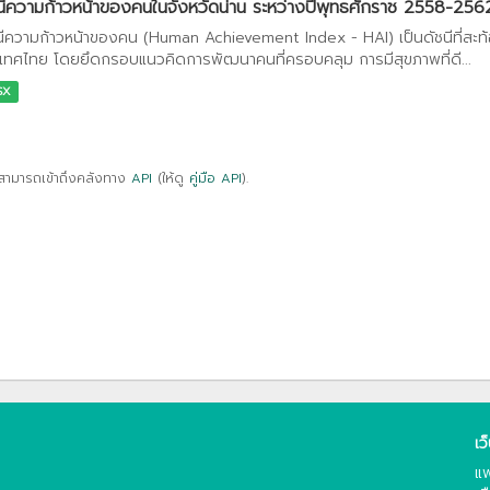
นีความก้าวหน้าของคนในจังหวัดน่าน ระหว่างปีพุทธศักราช 2558-256
นีความก้าวหน้าของคน (Human Achievement Index - HAI) เป็นดัชนีที่สะ
เทศไทย โดยยึดกรอบแนวคิดการพัฒนาคนที่ครอบคลุม การมีสุขภาพที่ดี...
SX
สามารถเข้าถึงคลังทาง
API
(ให้ดู
คู่มือ API
).
เว
แพ