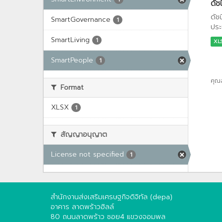
ดัช
ดัช
SmartGovernance
1
ประ
SmartLiving
1
XL
SmartPeople
1
คุณ
Format
XLSX
1
สัญญาอนุญาต
License not specified
1
สำนักงานส่งเสริมเศรษฐกิจดิจิทัล (depa)
อาคาร ลาดพร้าวฮิลล์
80 ถนนลาดพร้าว ซอย4 แขวงจอมพล