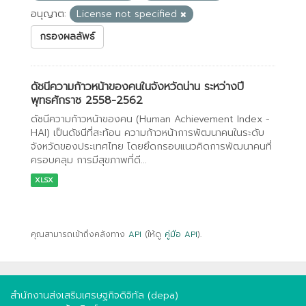
อนุญาต:
License not specified
กรองผลลัพธ์
ดัชนีความก้าวหน้าของคนในจังหวัดน่าน ระหว่างปี
พุทธศักราช 2558-2562
ดัชนีความก้าวหน้าของคน (Human Achievement Index -
HAI) เป็นดัชนีที่สะท้อน ความก้าวหน้าการพัฒนาคนในระดับ
จังหวัดของประเทศไทย โดยยึดกรอบแนวคิดการพัฒนาคนที่
ครอบคลุม การมีสุขภาพที่ดี...
XLSX
คุณสามารถเข้าถึงคลังทาง
API
(ให้ดู
คู่มือ API
).
สำนักงานส่งเสริมเศรษฐกิจดิจิทัล (depa)