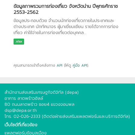
ข้อมูลภาพรวมการท่องเที่ยว จังหวัดน่าน ปีพุทธศักราช
2553-2562
ข้อมูลประกอบด้วย จำนวนนักท่องเที่ยวภายในประเทศเเละ
ต่างประเทศ นักทัศนาจร ผู้มาเยี่ยมเยียน รายได้จากการท่อง
เที่ยว ค่าใช้จ่ายในการท่องเที่ยวต่อบุคคล...
.xlsx
คุณสามารถเข้าถึงคลังทาง
API
(ให้ดู
คู่มือ API
).
สำนักงานส่งเสริมเศรษฐกิจดิจิทัล (depa)
อาคาร ลาดพร้าวฮิลล์
80 ถนนลาดพร้าว ซอย4 แขวงจอมพล
dsp@depa.or.th
โทร. 02-026-2333 (ติดต่อฝ่ายส่งเสริมแพลตฟอร์มและบริการดิจิทัล)
เว็บไซต์ที่เกี่ยวข้อง
แพลตฟอร์มข้อมูลเมือง