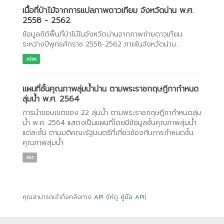
เนื้อที่ป่าไม้จากการแปลภาพดาวเทียม จังหวัดน่าน พ.ศ.
2558 - 2562
ข้อมูลถิติพื้นที่ป่าไม้ในจังหวัดน่านจากภาพถ่ายดาวเทียม
ระหว่างปีพุทธศักราช 2558-2562 ภายในจังหวัดน่าน...
.xlsx
เเผนที่ชั้นคุณภาพลุ่มน้ำน่าน ตามพระราชกฤษฎีกากำหนด
ลุ่มน้ำ พ.ศ. 2564
การนำขอบเขตของ 22 ลุ่มน้ำ ตามพระราชกฤษฎีกากำหนดลุ่ม
น้ำ พ.ศ. 2564 แสดงเป็นแผนที่โดยมีข้อมูลชั้นคุณภาพลุ่มน้ำ
แต่ละชั้น ตามมติคณะรัฐมนตรีที่เกี่ยวข้องกับการกำหนดชั้น
คุณภาพลุ่มน้ำ
.rar
คุณสามารถเข้าถึงคลังทาง
API
(ให้ดู
คู่มือ API
).