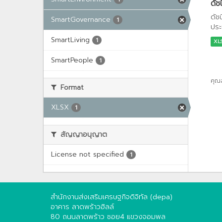
ดัช
ดัช
SmartGovernance
1
ประ
SmartLiving
1
XL
SmartPeople
1
คุณ
Format
XLSX
1
สัญญาอนุญาต
License not specified
1
สำนักงานส่งเสริมเศรษฐกิจดิจิทัล (depa)
อาคาร ลาดพร้าวฮิลล์
80 ถนนลาดพร้าว ซอย4 แขวงจอมพล