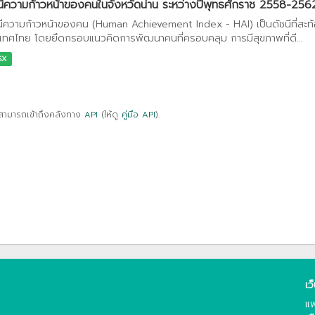
นีความก้าวหน้าของคนในจังหวัดน่าน ระหว่างปีพุทธศักราช 2558-256
นีความก้าวหน้าของคน (Human Achievement Index - HAI) เป็นดัชนีที่สะ
เทศไทย โดยยึดกรอบแนวคิดการพัฒนาคนที่ครอบคลุม การมีสุขภาพที่ดี...
SX
สามารถเข้าถึงคลังทาง
API
(ให้ดู
คู่มือ API
).
เว
แพ