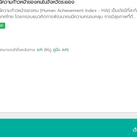
นีความก้าวหน้าของคนในจังหวัดระยอง
นีความก้าวหน้าของคน (Human Achievement Index - HAI) เป็นดัชนีที่สะ
เทศไทย โดยกรอบแนวคิดการพัฒนาคนมีความครอบคลุม การมีสุขภาพที่ดี...
SX
สามารถเข้าถึงคลังทาง
API
(ให้ดู
คู่มือ API
).
เว