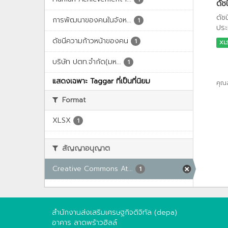
ดัช
ดัช
การพัฒนาของคนในจังห...
1
ประ
ดัชนีความก้าวหน้าของคน
1
XL
บริษัท ปตท.จำกัด(มห...
1
แสดงเฉพาะ Taggar ที่เป็นที่นิยม
คุณ
Format
XLSX
1
สัญญาอนุญาต
Creative Commons At...
1
สำนักงานส่งเสริมเศรษฐกิจดิจิทัล (depa)
อาคาร ลาดพร้าวฮิลล์