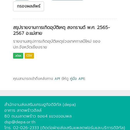
กรองผลลัพธ์
สรุปรายงานการเกิดอุบัติเหตุ สงกรานต์ พ.ศ. 2565-
2567 อ.แม่สาย
รายงานสรุปการเกิดอุบัติเหตุช่วงเทศกาลปีใหม่ ของ
ปภ.จังหวัดเชียงราย
.xlsx
CSV
คุณสามารถเข้าถึงคลังทาง
API
(ให้ดู
คู่มือ API
).
สำนักงานส่งเสริมเศรษฐกิจดิจิทัล (depa)
อาคาร ลาดพร้าวฮิลล์
80 ถนนลาดพร้าว ซอย4 แขวงจอมพล
dsp@depa.or.th
โทร. 02-026-2333 (ติดต่อฝ่ายส่งเสริมแพลตฟอร์มและบริการดิจิทัล)