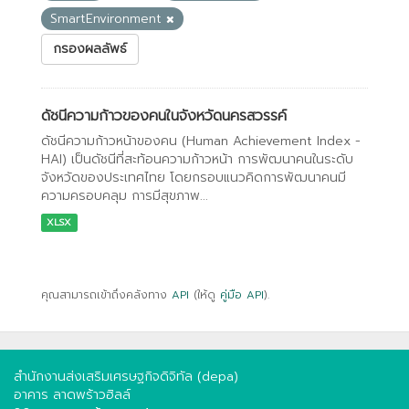
SmartEnvironment
กรองผลลัพธ์
ดัชนีความก้าวของคนในจังหวัดนครสวรรค์
ดัชนีความก้าวหน้าของคน (Human Achievement Index -
HAI) เป็นดัชนีที่สะท้อนความก้าวหน้า การพัฒนาคนในระดับ
จังหวัดของประเทศไทย โดยกรอบแนวคิดการพัฒนาคนมี
ความครอบคลุม การมีสุขภาพ...
XLSX
คุณสามารถเข้าถึงคลังทาง
API
(ให้ดู
คู่มือ API
).
สำนักงานส่งเสริมเศรษฐกิจดิจิทัล (depa)
อาคาร ลาดพร้าวฮิลล์