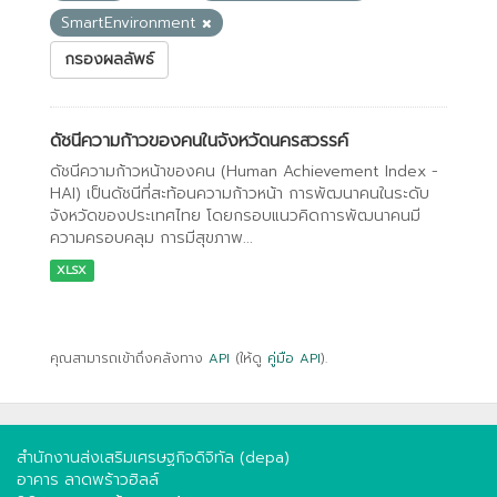
SmartEnvironment
กรองผลลัพธ์
ดัชนีความก้าวของคนในจังหวัดนครสวรรค์
ดัชนีความก้าวหน้าของคน (Human Achievement Index -
HAI) เป็นดัชนีที่สะท้อนความก้าวหน้า การพัฒนาคนในระดับ
จังหวัดของประเทศไทย โดยกรอบแนวคิดการพัฒนาคนมี
ความครอบคลุม การมีสุขภาพ...
XLSX
คุณสามารถเข้าถึงคลังทาง
API
(ให้ดู
คู่มือ API
).
สำนักงานส่งเสริมเศรษฐกิจดิจิทัล (depa)
อาคาร ลาดพร้าวฮิลล์