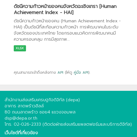
ดัชนีความก้าวหน้าของคนจังหวัดฉะเชิงเทรา [Human
Achievement Index - HAI]
ดัชนีความก้าวหน้าของคน (Human Achievement Index -
HAI) เป็นดัชนีที่สะท้อนความก้าวหน้า การพัฒนาคนในระดับ
จังหวัดของประเทศไทย โดยกรอบแนวคิดการพัฒนาคนมี
ความครอบคลุม การมีสุขภาพ...
XLSX
คุณสามารถเข้าถึงคลังทาง
API
(ให้ดู
คู่มือ API
).
สำนักงานส่งเสริมเศรษฐกิจดิจิทัล (depa)
อาคาร ลาดพร้าวฮิลล์
80 ถนนลาดพร้าว ซอย4 แขวงจอมพล
dsp@depa.or.th
โทร. 02-026-2333 (ติดต่อฝ่ายส่งเสริมแพลตฟอร์มและบริการดิจิทัล)
เว็บไซต์ที่เกี่ยวข้อง