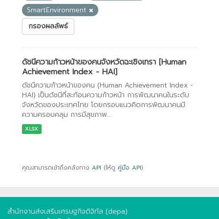
SmartEnvironment
กรองผลลัพธ์
ดัชนีความก้าวหน้าของคนจังหวัดฉะเชิงเทรา [Human
Achievement Index - HAI]
ดัชนีความก้าวหน้าของคน (Human Achievement Index -
HAI) เป็นดัชนีที่สะท้อนความก้าวหน้า การพัฒนาคนในระดับ
จังหวัดของประเทศไทย โดยกรอบแนวคิดการพัฒนาคนมี
ความครอบคลุม การมีสุขภาพ...
XLSX
คุณสามารถเข้าถึงคลังทาง
API
(ให้ดู
คู่มือ API
).
สำนักงานส่งเสริมเศรษฐกิจดิจิทัล (depa)