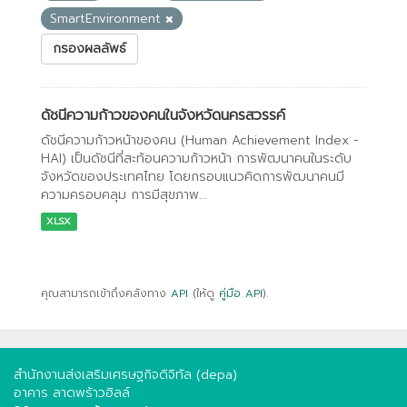
SmartEnvironment
กรองผลลัพธ์
ดัชนีความก้าวของคนในจังหวัดนครสวรรค์
ดัชนีความก้าวหน้าของคน (Human Achievement Index -
HAI) เป็นดัชนีที่สะท้อนความก้าวหน้า การพัฒนาคนในระดับ
จังหวัดของประเทศไทย โดยกรอบแนวคิดการพัฒนาคนมี
ความครอบคลุม การมีสุขภาพ...
XLSX
คุณสามารถเข้าถึงคลังทาง
API
(ให้ดู
คู่มือ API
).
สำนักงานส่งเสริมเศรษฐกิจดิจิทัล (depa)
อาคาร ลาดพร้าวฮิลล์