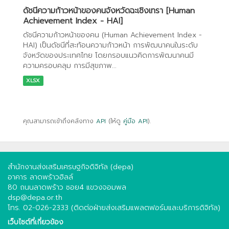
ดัชนีความก้าวหน้าของคนจังหวัดฉะเชิงเทรา [Human
Achievement Index - HAI]
ดัชนีความก้าวหน้าของคน (Human Achievement Index -
HAI) เป็นดัชนีที่สะท้อนความก้าวหน้า การพัฒนาคนในระดับ
จังหวัดของประเทศไทย โดยกรอบแนวคิดการพัฒนาคนมี
ความครอบคลุม การมีสุขภาพ...
XLSX
คุณสามารถเข้าถึงคลังทาง
API
(ให้ดู
คู่มือ API
).
สำนักงานส่งเสริมเศรษฐกิจดิจิทัล (depa)
อาคาร ลาดพร้าวฮิลล์
80 ถนนลาดพร้าว ซอย4 แขวงจอมพล
dsp@depa.or.th
โทร. 02-026-2333 (ติดต่อฝ่ายส่งเสริมแพลตฟอร์มและบริการดิจิทัล)
เว็บไซต์ที่เกี่ยวข้อง