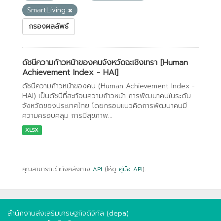
SmartLiving
กรองผลลัพธ์
ดัชนีความก้าวหน้าของคนจังหวัดฉะเชิงเทรา [Human
Achievement Index - HAI]
ดัชนีความก้าวหน้าของคน (Human Achievement Index -
HAI) เป็นดัชนีที่สะท้อนความก้าวหน้า การพัฒนาคนในระดับ
จังหวัดของประเทศไทย โดยกรอบแนวคิดการพัฒนาคนมี
ความครอบคลุม การมีสุขภาพ...
XLSX
คุณสามารถเข้าถึงคลังทาง
API
(ให้ดู
คู่มือ API
).
สำนักงานส่งเสริมเศรษฐกิจดิจิทัล (depa)