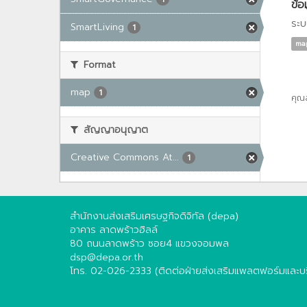
ข้อ
ระบ
SmartLiving
1
ma
Format
map
1
คุณ
สัญญาอนุญาต
Creative Commons At...
1
สำนักงานส่งเสริมเศรษฐกิจดิจิทัล (depa)
อาคาร ลาดพร้าวฮิลล์
80 ถนนลาดพร้าว ซอย4 แขวงจอมพล
dsp@depa.or.th
โทร. 02-026-2333 (ติดต่อฝ่ายส่งเสริมแพลตฟอร์มและบริ