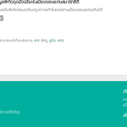
มูลพิกัดจุดอัจฉริยะในเมืองขอนแก่นสมาร์ทซิตี้
บแจ้งพิกัดซ่อมปรับปรุงทางเท้าในเขตย่านเมืองขอนแก่นเดินได้
p
สามารถเข้าถึงคลังทาง
API
(ให้ดู
คู่มือ API
).
เว
แพ
เม
การดิจิทัล)
เล