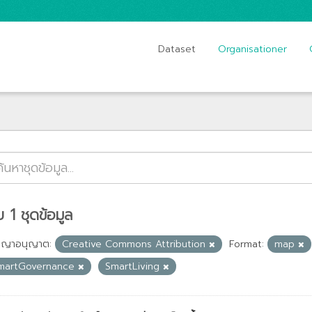
Dataset
Organisationer
 1 ชุดข้อมูล
ญญาอนุญาต:
Creative Commons Attribution
Format:
map
martGovernance
SmartLiving