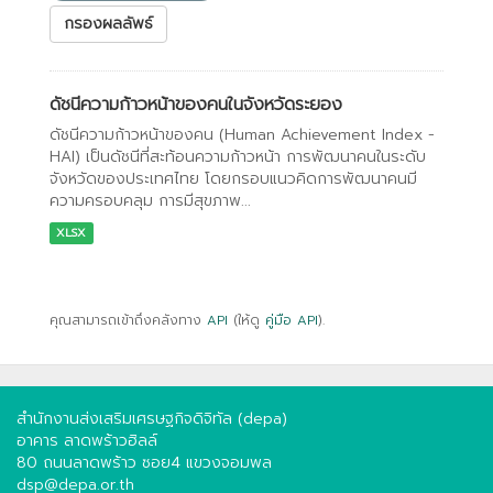
กรองผลลัพธ์
ดัชนีความก้าวหน้าของคนในจังหวัดระยอง
ดัชนีความก้าวหน้าของคน (Human Achievement Index -
HAI) เป็นดัชนีที่สะท้อนความก้าวหน้า การพัฒนาคนในระดับ
จังหวัดของประเทศไทย โดยกรอบแนวคิดการพัฒนาคนมี
ความครอบคลุม การมีสุขภาพ...
XLSX
คุณสามารถเข้าถึงคลังทาง
API
(ให้ดู
คู่มือ API
).
สำนักงานส่งเสริมเศรษฐกิจดิจิทัล (depa)
อาคาร ลาดพร้าวฮิลล์
80 ถนนลาดพร้าว ซอย4 แขวงจอมพล
dsp@depa.or.th