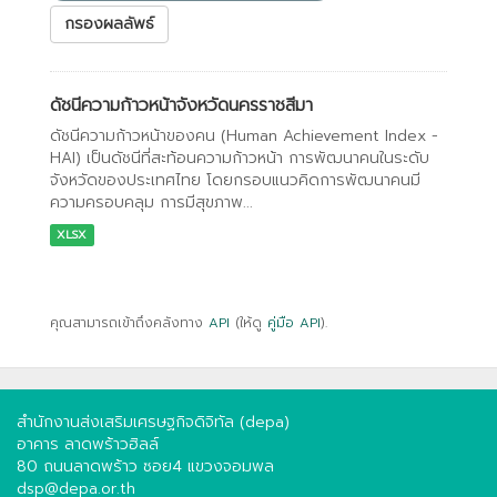
กรองผลลัพธ์
ดัชนีความก้าวหน้าจังหวัดนครราชสีมา
ดัชนีความก้าวหน้าของคน (Human Achievement Index -
HAI) เป็นดัชนีที่สะท้อนความก้าวหน้า การพัฒนาคนในระดับ
จังหวัดของประเทศไทย โดยกรอบแนวคิดการพัฒนาคนมี
ความครอบคลุม การมีสุขภาพ...
XLSX
คุณสามารถเข้าถึงคลังทาง
API
(ให้ดู
คู่มือ API
).
สำนักงานส่งเสริมเศรษฐกิจดิจิทัล (depa)
อาคาร ลาดพร้าวฮิลล์
80 ถนนลาดพร้าว ซอย4 แขวงจอมพล
dsp@depa.or.th