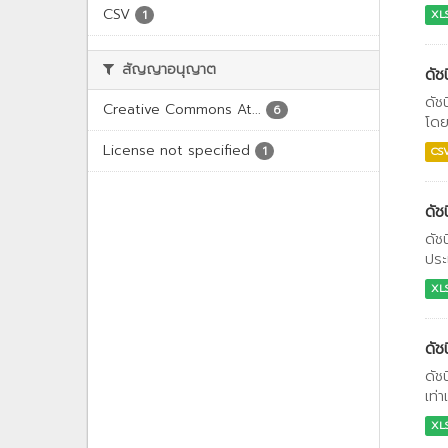
CSV
1
XL
สัญญาอนุญาต
ดัช
ดัช
Creative Commons At...
6
โดย
License not specified
1
CS
ดัช
ดัช
ประ
XL
ดั
ดัช
เท่
XL