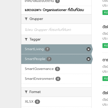
ดัช
เทศบาลเมืองปัตตานี
1
ประ
แสดงเฉพาะ Organisationer ที่เป็นที่นิยม
XL
Grupper
ดัช
ไม่พบ Grupper ที่ตรงกับที่ค้นหา
ดัช
ประ
Taggar
XL
SmartLiving
7
SmartPeople
7
ตาร
ดัช
SmartGovernance
5
ประ
SmartEnvironment
XL
4
Format
ดัช
ดัช
XLSX
6
ประ