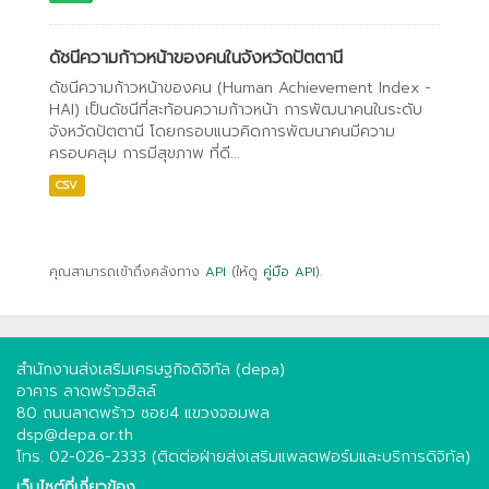
ดัชนีความก้าวหน้าของคนในจังหวัดปัตตานี
ดัชนีความก้าวหน้าของคน (Human Achievement Index -
HAI) เป็นดัชนีที่สะท้อนความก้าวหน้า การพัฒนาคนในระดับ
จังหวัดปัตตานี โดยกรอบแนวคิดการพัฒนาคนมีความ
ครอบคลุม การมีสุขภาพ ที่ดี...
CSV
คุณสามารถเข้าถึงคลังทาง
API
(ให้ดู
คู่มือ API
).
สำนักงานส่งเสริมเศรษฐกิจดิจิทัล (depa)
อาคาร ลาดพร้าวฮิลล์
80 ถนนลาดพร้าว ซอย4 แขวงจอมพล
dsp@depa.or.th
โทร. 02-026-2333 (ติดต่อฝ่ายส่งเสริมแพลตฟอร์มและบริการดิจิทัล)
เว็บไซต์ที่เกี่ยวข้อง