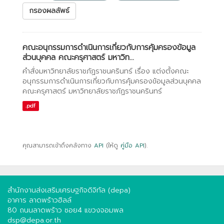
กรองผลลัพธ์
คณะอนุกรรมการดำเนินการเกี่ยวกับการคุ้มครองข้อมูล
ส่วนบุคคล คณะครุศาสตร์ มหาวิท...
คำสั่งมหาวิทยาลัยราชภัฏราชนครินทร์ เรื่อง แต่งตั้งคณะ
อนุกรรมการดำเนินการเกี่ยวกับการคุ้มครองข้อมูลส่วนบุคคล
คณะครุศาสตร์ มหาวิทยาลัยราชภัฏราชนครินทร์
.pdf
คุณสามารถเข้าถึงคลังทาง
API
(ให้ดู
คู่มือ API
).
สำนักงานส่งเสริมเศรษฐกิจดิจิทัล (depa)
อาคาร ลาดพร้าวฮิลล์
80 ถนนลาดพร้าว ซอย4 แขวงจอมพล
dsp@depa.or.th