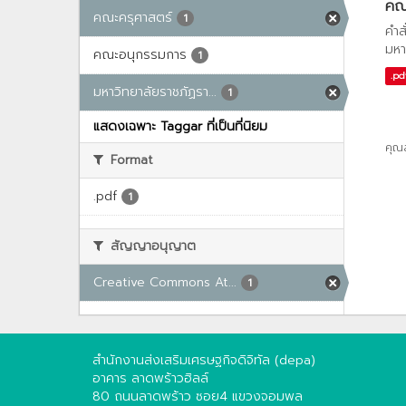
คณะ
คณะครุศาสตร์
1
คำส
มหา
คณะอนุกรรมการ
1
.pd
มหาวิทยาลัยราชภัฏรา...
1
แสดงเฉพาะ Taggar ที่เป็นที่นิยม
คุณ
Format
.pdf
1
สัญญาอนุญาต
Creative Commons At...
1
สำนักงานส่งเสริมเศรษฐกิจดิจิทัล (depa)
อาคาร ลาดพร้าวฮิลล์
80 ถนนลาดพร้าว ซอย4 แขวงจอมพล