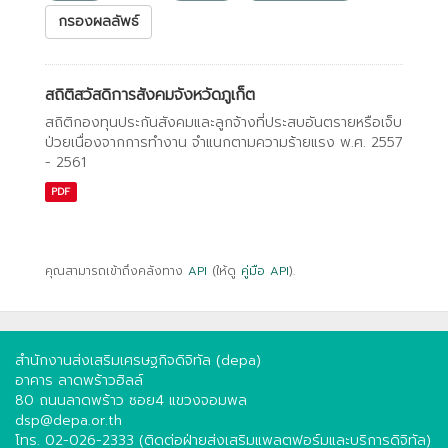
กรองผลลัพธ์
สถิติสวัสดิการสังคมจังหวัดภูเก็ต
สถิติกองทุนประกันสังคมและลูกจ้างที่ประสบอันตรายหรือเจ็บ
ป่วยเนื่องจากการทํางาน จําแนกตามความร้ายแรง พ.ศ. 2557
- 2561
PDF
คุณสามารถเข้าถึงคลังทาง
API
(ให้ดู
คู่มือ API
).
สำนักงานส่งเสริมเศรษฐกิจดิจิทัล (depa)
อาคาร ลาดพร้าวฮิลล์
80 ถนนลาดพร้าว ซอย4 แขวงจอมพล
dsp@depa.or.th
โทร. 02-026-2333 (ติดต่อฝ่ายส่งเสริมแพลตฟอร์มและบริการดิจิทัล)