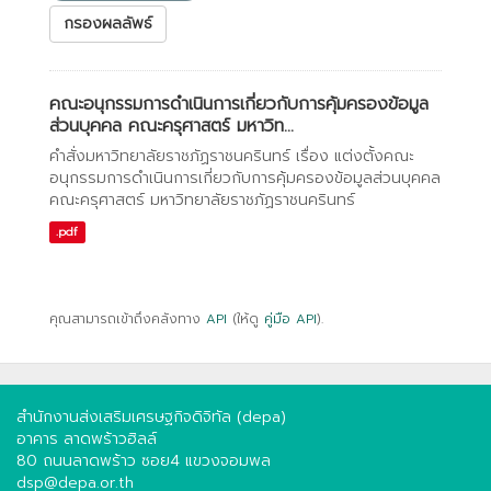
กรองผลลัพธ์
คณะอนุกรรมการดำเนินการเกี่ยวกับการคุ้มครองข้อมูล
ส่วนบุคคล คณะครุศาสตร์ มหาวิท...
คำสั่งมหาวิทยาลัยราชภัฏราชนครินทร์ เรื่อง แต่งตั้งคณะ
อนุกรรมการดำเนินการเกี่ยวกับการคุ้มครองข้อมูลส่วนบุคคล
คณะครุศาสตร์ มหาวิทยาลัยราชภัฏราชนครินทร์
.pdf
คุณสามารถเข้าถึงคลังทาง
API
(ให้ดู
คู่มือ API
).
สำนักงานส่งเสริมเศรษฐกิจดิจิทัล (depa)
อาคาร ลาดพร้าวฮิลล์
80 ถนนลาดพร้าว ซอย4 แขวงจอมพล
dsp@depa.or.th