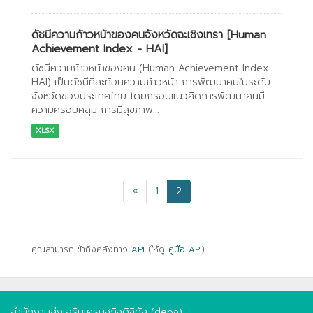
ดัชนีความก้าวหน้าของคนจังหวัดฉะเชิงเทรา [Human
Achievement Index - HAI]
ดัชนีความก้าวหน้าของคน (Human Achievement Index -
HAI) เป็นดัชนีที่สะท้อนความก้าวหน้า การพัฒนาคนในระดับ
จังหวัดของประเทศไทย โดยกรอบแนวคิดการพัฒนาคนมี
ความครอบคลุม การมีสุขภาพ...
XLSX
«
1
2
คุณสามารถเข้าถึงคลังทาง
API
(ให้ดู
คู่มือ API
).
สำนักงานส่งเสริมเศรษฐกิจดิจิทัล (depa)