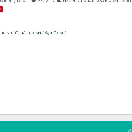
ปจำนวนทุนวิจัยจากแหล่งทุนภายในและแหล่งทุนภายนอก ระหว่างปี พ.ศ. 256
f
สามารถเข้าถึงคลังทาง
API
(ให้ดู
คู่มือ API
).
เว