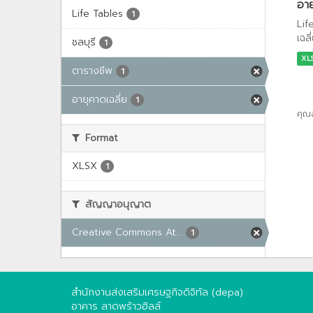
อาย
Life Tables
1
Lif
เฉล
ชลบุรี
1
XL
ตารางชีพ
1
อายุคาดเฉลี่ย
1
คุณ
Format
XLSX
1
สัญญาอนุญาต
Creative Commons At...
1
สำนักงานส่งเสริมเศรษฐกิจดิจิทัล (depa)
อาคาร ลาดพร้าวฮิลล์