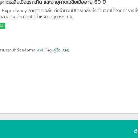
ุคาดเฉลี่ยเมื่อแรกเกิด และอายุคาดเฉลี่ยเมื่ออายุ 60 ปี
e Expectancy อายุคาดเฉลี่ย คือจำนวนปีโดยเฉลี่ยซึ่งคำนวณได้จากตารางชีพ 
ี่ยสามารถคำนวณได้สำหรับอายุต่างๆ เช่น...
SX
สามารถเข้าถึงคลังทาง
API
(ให้ดู
คู่มือ API
).
เว