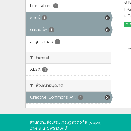
อาย
Life Tables
1
Lif
เฉล
ชลบุรี
1
XL
ตารางชีพ
1
อายุคาดเฉลี่ย
1
คุณ
Format
XLSX
1
สัญญาอนุญาต
Creative Commons At...
1
สำนักงานส่งเสริมเศรษฐกิจดิจิทัล (depa)
อาคาร ลาดพร้าวฮิลล์