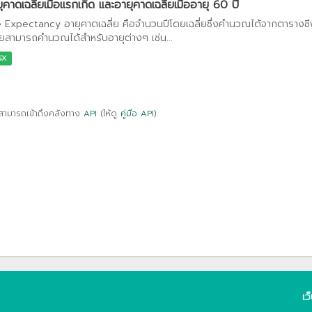
ุคาดเฉลี่ยเมื่อแรกเกิด และอายุคาดเฉลี่ยเมื่ออายุ 60 ปี
e Expectancy อายุคาดเฉลี่ย คือจำนวนปีโดยเฉลี่ยซึ่งคำนวณได้จากตารางชีพ 
ี่ยสามารถคำนวณได้สำหรับอายุต่างๆ เช่น...
SX
สามารถเข้าถึงคลังทาง
API
(ให้ดู
คู่มือ API
).
เว