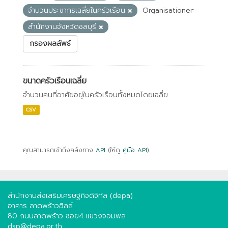
จำนวนประชากรเฉลี่ยในครัวเรือน
Organisationer:
สำนักงานจังหวัดชลบุรี
กรองผลลัพธ์
ขนาดครัวเรือนเฉลี่ย
จำนวนคนที่อาศัยอยู่ในครัวเรือนทั้งหมดโดยเฉลี่ย
CSV
คุณสามารถเข้าถึงคลังทาง
API
(ให้ดู
คู่มือ API
).
สำนักงานส่งเสริมเศรษฐกิจดิจิทัล (depa)
อาคาร ลาดพร้าวฮิลล์
80 ถนนลาดพร้าว ซอย4 แขวงจอมพล
dsp@depa.or.th