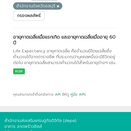
สำนักงานจังหวัดชลบุรี
กรองผลลัพธ์
อายุคาดเฉลี่ยเมื่อแรกเกิด และอายุคาดเฉลี่ยเมื่ออายุ 60
ปี
Life Expectancy อายุคาดเฉลี่ย คือจำนวนปีโดยเฉลี่ยซึ่ง
คำนวณได้จากตารางชีพ ที่ประมาณว่าบุคคลหนึ่งจะมีชีวิตอยู่
ต่อไป อายุคาดเฉลี่ยสามารถคำนวณได้สำหรับอายุต่างๆ เช่น...
XLSX
คุณสามารถเข้าถึงคลังทาง
API
(ให้ดู
คู่มือ API
).
สำนักงานส่งเสริมเศรษฐกิจดิจิทัล (depa)
อาคาร ลาดพร้าวฮิลล์