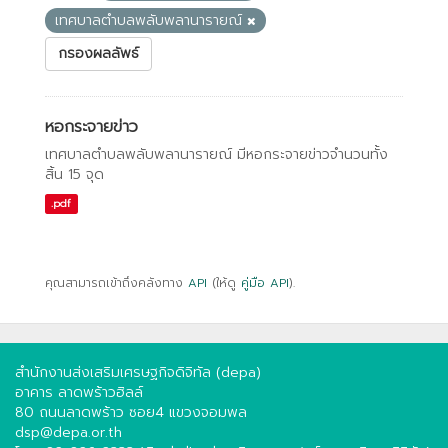
เทศบาลตำบลพลับพลานารายณ์
กรองผลลัพธ์
หอกระจายข่าว
เทศบาลตำบลพลับพลานารายณ์ มีหอกระจายข่าวจำนวนทั้ง
สิ้น 15 จุด
.pdf
คุณสามารถเข้าถึงคลังทาง
API
(ให้ดู
คู่มือ API
).
สำนักงานส่งเสริมเศรษฐกิจดิจิทัล (depa)
อาคาร ลาดพร้าวฮิลล์
80 ถนนลาดพร้าว ซอย4 แขวงจอมพล
dsp@depa.or.th