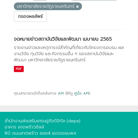
มหาวิทยาลัยราชภัฏราชนครินทร์
กรองผลลัพธ์
จดหมายข่าวสถาบันวิจัยและพัฒนา เมษายน 2565
รายงานข่าวและเหตุการณ์สำคัญที่เกี่ยวกับโครงการอบรม ผล
งานวิจัย ทุนวิจัย และกิจกรรมอื่น ๆ ของสถาบันวิจัยและ
พัฒนา มหาวิทยาลัยราชภัฏราชนครินทร์
PDF
คุณสามารถเข้าถึงคลังทาง
API
(ให้ดู
คู่มือ API
).
สำนักงานส่งเสริมเศรษฐกิจดิจิทัล (depa)
อาคาร ลาดพร้าวฮิลล์
80 ถนนลาดพร้าว ซอย4 แขวงจอมพล