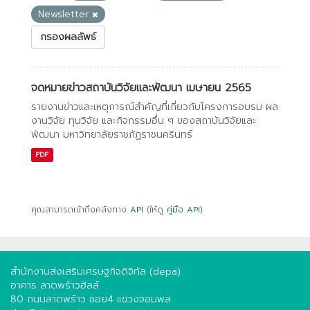
Newsletter
กรองผลลัพธ์
จดหมายข่าวสถาบันวิจัยและพัฒนา เมษายน 2565
รายงานข่าวและเหตุการณ์สำคัญที่เกี่ยวกับโครงการอบรม ผล
งานวิจัย ทุนวิจัย และกิจกรรมอื่น ๆ ของสถาบันวิจัยและ
พัฒนา มหาวิทยาลัยราชภัฏราชนครินทร์
PDF
คุณสามารถเข้าถึงคลังทาง
API
(ให้ดู
คู่มือ API
).
สำนักงานส่งเสริมเศรษฐกิจดิจิทัล (depa)
อาคาร ลาดพร้าวฮิลล์
80 ถนนลาดพร้าว ซอย4 แขวงจอมพล