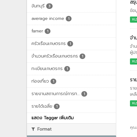
สรุ
จันทบุรี
3
ข้อ
average income
1
XL
famer
1
จำน
ครัวเรือนเกษตรกร
1
จำน
ผู้
จำนวนครัวเรือนเกษตรกร
1
XL
ทะเบียนเกษตรกร
1
ราย
ท่องเที่ยว
1
ราย
รายงานสถานการณ์การท...
เหลื
1
XL
รายได้เฉลี่ย
1
แสดง Taggar เพิ่มเติม
คุณ
Format