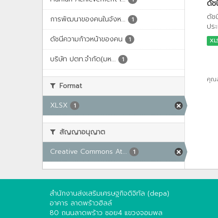
ดัช
ดัช
การพัฒนาของคนในจังห...
1
ประ
ดัชนีความก้าวหน้าของคน
1
XL
บริษัท ปตท.จำกัด(มห...
1
คุณ
Format
XLSX
1
สัญญาอนุญาต
Creative Commons At...
1
สำนักงานส่งเสริมเศรษฐกิจดิจิทัล (depa)
อาคาร ลาดพร้าวฮิลล์
80 ถนนลาดพร้าว ซอย4 แขวงจอมพล