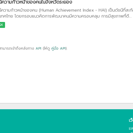
นีความก้าวหน้าของคนในจังหวัดระยอง
นีความก้าวหน้าของคน (Human Achievement Index - HAI) เป็นดัชนีที่สะ
เทศไทย โดยกรอบแนวคิดการพัฒนาคนมีความครอบคลุม การมีสุขภาพที่ดี...
SX
สามารถเข้าถึงคลังทาง
API
(ให้ดู
คู่มือ API
).
เว
แพ