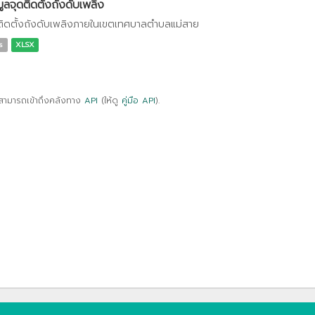
มูลจุดติดตั้งถังดับเพลิง
ติดตั้งถังดับเพลิงภายในเขตเทศบาลตำบลแม่สาย
s
XLSX
สามารถเข้าถึงคลังทาง
API
(ให้ดู
คู่มือ API
).