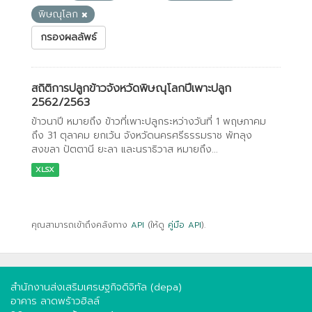
พิษณุโลก
กรองผลลัพธ์
สถิติการปลูกข้าวจังหวัดพิษณุโลกปีเพาะปลูก
2562/2563
ข้าวนาปี หมายถึง ข้าวที่เพาะปลูกระหว่างวันที่ 1 พฤษภาคม
ถึง 31 ตุลาคม ยกเว้น จังหวัดนครศรีธรรมราช พัทลุง
สงขลา ปัตตานี ยะลา และนราธิวาส หมายถึง...
XLSX
คุณสามารถเข้าถึงคลังทาง
API
(ให้ดู
คู่มือ API
).
สำนักงานส่งเสริมเศรษฐกิจดิจิทัล (depa)
อาคาร ลาดพร้าวฮิลล์