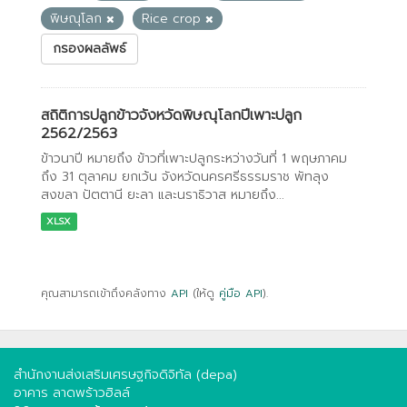
พิษณุโลก
Rice crop
กรองผลลัพธ์
สถิติการปลูกข้าวจังหวัดพิษณุโลกปีเพาะปลูก
2562/2563
ข้าวนาปี หมายถึง ข้าวที่เพาะปลูกระหว่างวันที่ 1 พฤษภาคม
ถึง 31 ตุลาคม ยกเว้น จังหวัดนครศรีธรรมราช พัทลุง
สงขลา ปัตตานี ยะลา และนราธิวาส หมายถึง...
XLSX
คุณสามารถเข้าถึงคลังทาง
API
(ให้ดู
คู่มือ API
).
สำนักงานส่งเสริมเศรษฐกิจดิจิทัล (depa)
อาคาร ลาดพร้าวฮิลล์