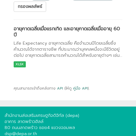
กรองผลลัพธ์
อายุคาดเฉลี่ยเมื่อแรกเกิด และอายุคาดเฉลี่ยเมื่ออายุ 60
ปี
Life Expectancy อายุคาดเฉลี่ย คือจำนวนปีโดยเฉลี่ยซึ่ง
คำนวณได้จากตารางชีพ ที่ประมาณว่าบุคคลหนึ่งจะมีชีวิตอยู่
ต่อไป อายุคาดเฉลี่ยสามารถคำนวณได้สำหรับอายุต่างๆ เช่น...
XLSX
คุณสามารถเข้าถึงคลังทาง
API
(ให้ดู
คู่มือ API
).
สำนักงานส่งเสริมเศรษฐกิจดิจิทัล (depa)
อาคาร ลาดพร้าวฮิลล์
80 ถนนลาดพร้าว ซอย4 แขวงจอมพล
dsp@depa.or.th