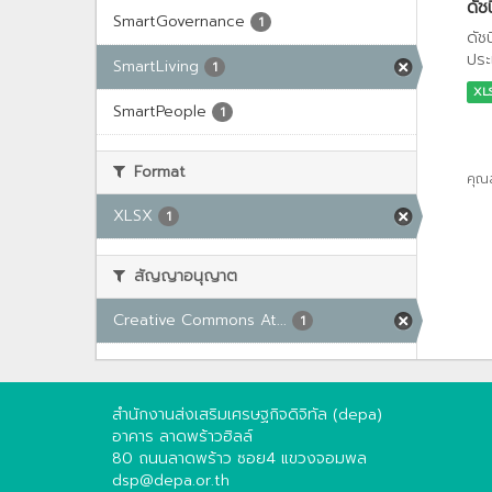
ดัช
SmartGovernance
1
ดัช
ประ
SmartLiving
1
XL
SmartPeople
1
Format
คุณ
XLSX
1
สัญญาอนุญาต
Creative Commons At...
1
สำนักงานส่งเสริมเศรษฐกิจดิจิทัล (depa)
อาคาร ลาดพร้าวฮิลล์
80 ถนนลาดพร้าว ซอย4 แขวงจอมพล
dsp@depa.or.th