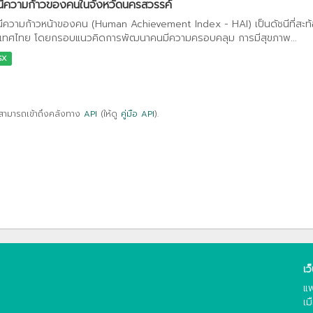
นีความก้าวของคนในจังหวัดนครสวรรค์
นีความก้าวหน้าของคน (Human Achievement Index - HAI) เป็นดัชนีที่สะ
เทศไทย โดยกรอบแนวคิดการพัฒนาคนมีความครอบคลุม การมีสุขภาพ...
SX
สามารถเข้าถึงคลังทาง
API
(ให้ดู
คู่มือ API
).
เว
แพ
เม