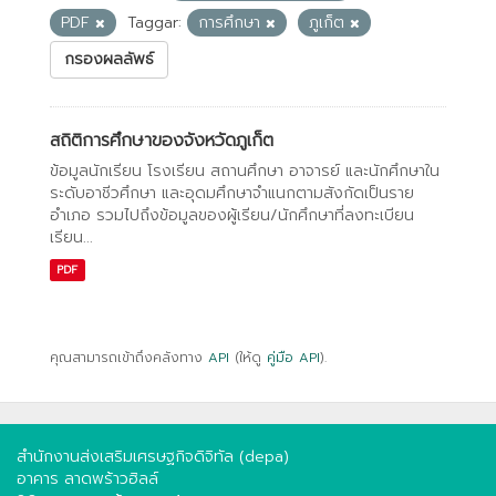
PDF
Taggar:
การศึกษา
ภูเก็ต
กรองผลลัพธ์
สถิติการศึกษาของจังหวัดภูเก็ต
ข้อมูลนักเรียน โรงเรียน สถานศึกษา อาจารย์ และนักศึกษาใน
ระดับอาชีวศึกษา และอุดมศึกษาจำแนกตามสังกัดเป็นราย
อำเภอ รวมไปถึงข้อมูลของผู้เรียน/นักศึกษาที่ลงทะเบียน
เรียน...
PDF
คุณสามารถเข้าถึงคลังทาง
API
(ให้ดู
คู่มือ API
).
สำนักงานส่งเสริมเศรษฐกิจดิจิทัล (depa)
อาคาร ลาดพร้าวฮิลล์