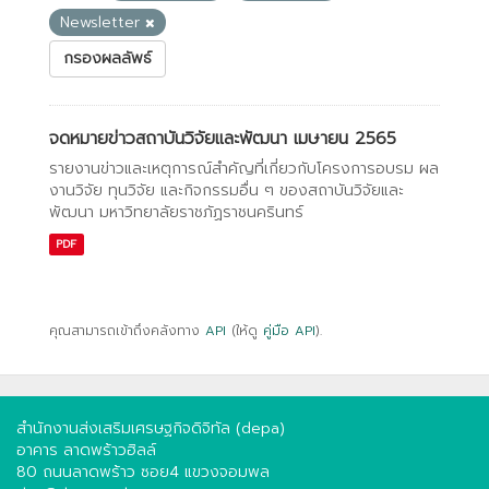
Newsletter
กรองผลลัพธ์
จดหมายข่าวสถาบันวิจัยและพัฒนา เมษายน 2565
รายงานข่าวและเหตุการณ์สำคัญที่เกี่ยวกับโครงการอบรม ผล
งานวิจัย ทุนวิจัย และกิจกรรมอื่น ๆ ของสถาบันวิจัยและ
พัฒนา มหาวิทยาลัยราชภัฏราชนครินทร์
PDF
คุณสามารถเข้าถึงคลังทาง
API
(ให้ดู
คู่มือ API
).
สำนักงานส่งเสริมเศรษฐกิจดิจิทัล (depa)
อาคาร ลาดพร้าวฮิลล์
80 ถนนลาดพร้าว ซอย4 แขวงจอมพล