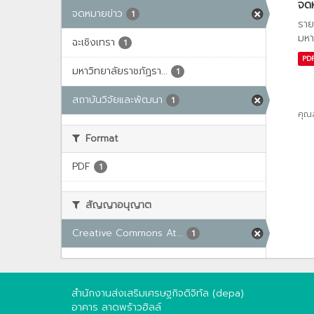
จด
จดหมายข่าว
1
ราย
มหา
ฉะเชิงเทรา
1
PD
มหาวิทยาลัยราชภัฏรา...
1
สถาบันวิจัยและพัฒนา
1
คุณ
Format
PDF
1
สัญญาอนุญาต
Creative Commons At...
1
สำนักงานส่งเสริมเศรษฐกิจดิจิทัล (depa)
อาคาร ลาดพร้าวฮิลล์