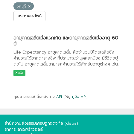
ชลบุรี
กรองผลลัพธ์
อายุคาดเฉลี่ยเมื่อแรกเกิด และอายุคาดเฉลี่ยเมื่ออายุ 60
ปี
Life Expectancy อายุคาดเฉลี่ย คือจำนวนปีโดยเฉลี่ยซึ่ง
คำนวณได้จากตารางชีพ ที่ประมาณว่าบุคคลหนึ่งจะมีชีวิตอยู่
ต่อไป อายุคาดเฉลี่ยสามารถคำนวณได้สำหรับอายุต่างๆ เช่น...
XLSX
คุณสามารถเข้าถึงคลังทาง
API
(ให้ดู
คู่มือ API
).
สำนักงานส่งเสริมเศรษฐกิจดิจิทัล (depa)
อาคาร ลาดพร้าวฮิลล์