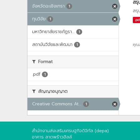
สรุ
จังหวัดฉะเชิงเทรา
1
สรุ
ทุนวิจัย
1
.pd
มหาวิทยาลัยราชภัฏรา...
1
สถาบันวิจัยและพัฒนา
คุณ
1
Format
.pdf
1
สัญญาอนุญาต
Creative Commons At...
1
สำนักงานส่งเสริมเศรษฐกิจดิจิทัล (depa)
อาคาร ลาดพร้าวฮิลล์