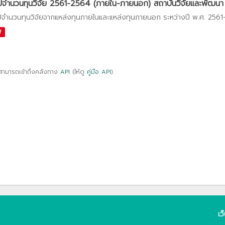
ปจำนวนทุนวิจัย 2561-2564 (ภายใน-ภายนอก) สถาบันวิจัยและพัฒนา
ปจำนวนทุนวิจัยจากแหล่งทุนภายในและแหล่งทุนภายนอก ระหว่างปี พ.ศ. 256
f
สามารถเข้าถึงคลังทาง
API
(ให้ดู
คู่มือ API
).
เว