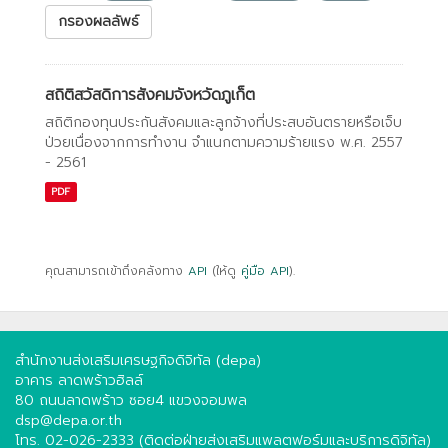
กรองผลลัพธ์
สถิติสวัสดิการสังคมจังหวัดภูเก็ต
สถิติกองทุนประกันสังคมและลูกจ้างที่ประสบอันตรายหรือเจ็บ
ป่วยเนื่องจากการทํางาน จําแนกตามความร้ายแรง พ.ศ. 2557
- 2561
PDF
คุณสามารถเข้าถึงคลังทาง
API
(ให้ดู
คู่มือ API
).
สำนักงานส่งเสริมเศรษฐกิจดิจิทัล (depa)
อาคาร ลาดพร้าวฮิลล์
80 ถนนลาดพร้าว ซอย4 แขวงจอมพล
dsp@depa.or.th
โทร. 02-026-2333 (ติดต่อฝ่ายส่งเสริมแพลตฟอร์มและบริการดิจิทัล)