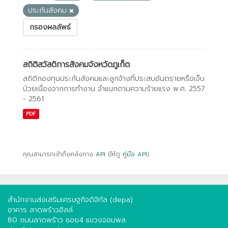
ประกันสังคม
กรองผลลัพธ์
สถิติสวัสดิการสังคมจังหวัดภูเก็ต
สถิติกองทุนประกันสังคมและลูกจ้างที่ประสบอันตรายหรือเจ็บ
ป่วยเนื่องจากการทํางาน จําแนกตามความร้ายแรง พ.ศ. 2557
- 2561
PDF
คุณสามารถเข้าถึงคลังทาง
API
(ให้ดู
คู่มือ API
).
สำนักงานส่งเสริมเศรษฐกิจดิจิทัล (depa)
อาคาร ลาดพร้าวฮิลล์
80 ถนนลาดพร้าว ซอย4 แขวงจอมพล