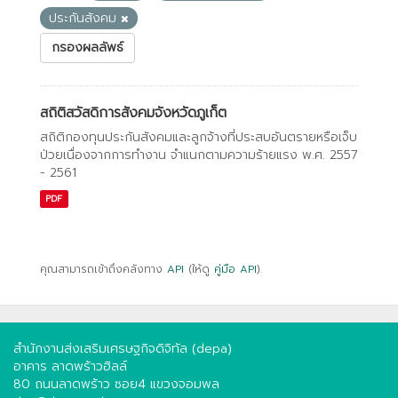
ประกันสังคม
กรองผลลัพธ์
สถิติสวัสดิการสังคมจังหวัดภูเก็ต
สถิติกองทุนประกันสังคมและลูกจ้างที่ประสบอันตรายหรือเจ็บ
ป่วยเนื่องจากการทํางาน จําแนกตามความร้ายแรง พ.ศ. 2557
- 2561
PDF
คุณสามารถเข้าถึงคลังทาง
API
(ให้ดู
คู่มือ API
).
สำนักงานส่งเสริมเศรษฐกิจดิจิทัล (depa)
อาคาร ลาดพร้าวฮิลล์
80 ถนนลาดพร้าว ซอย4 แขวงจอมพล